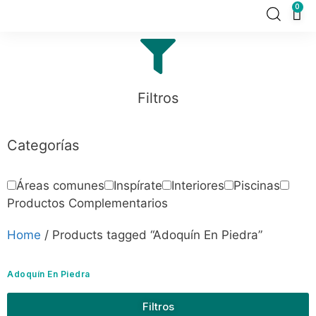
0
Filtros
Categorías
Áreas comunes
Inspírate
Interiores
Piscinas
Productos Complementarios
Home
/ Products tagged “Adoquín En Piedra”
Adoquín En Piedra
Filtros