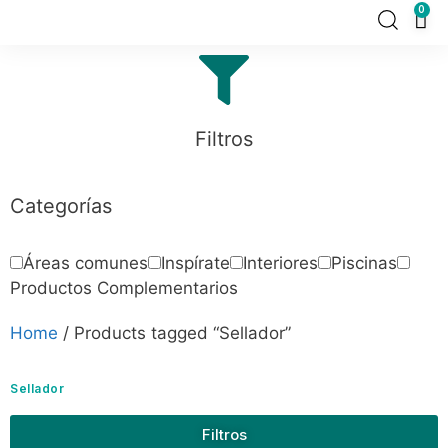
0
Filtros
Categorías
Áreas comunes
Inspírate
Interiores
Piscinas
Productos Complementarios
Home
/ Products tagged “Sellador”
Sellador
Filtros