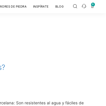
0
RIORES DE PIEDRA
INSPÍRATE
BLOG
s?
elana: Son resistentes al agua y fáciles de